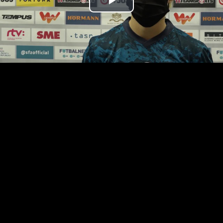
Prehrať
video