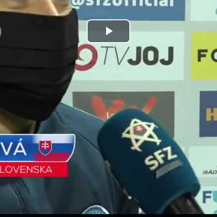
Prehrať
video