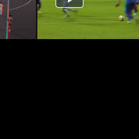
Prehrať
video