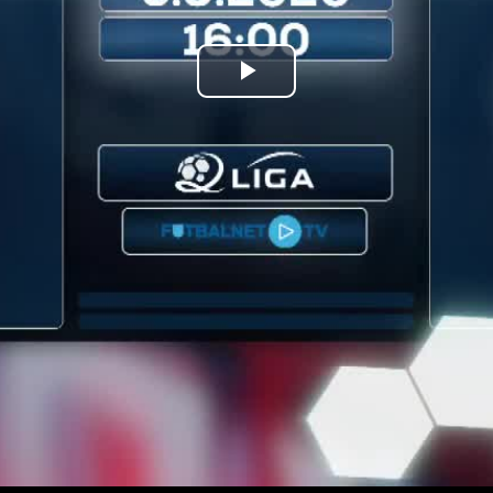
Prehrať
video