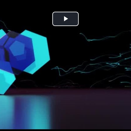
Prehrať
video