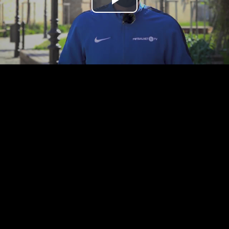
Prehrať
video