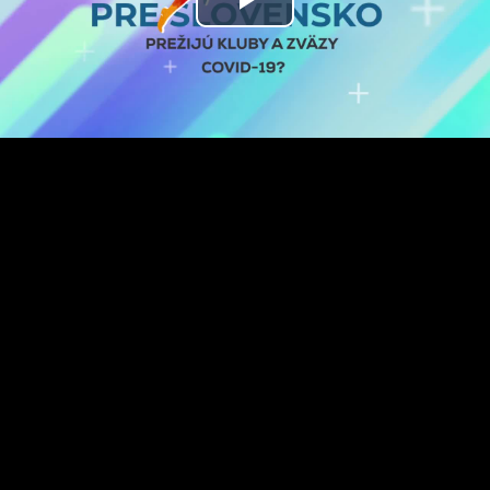
Prehrať
video