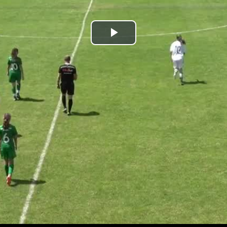
Prehrať
video