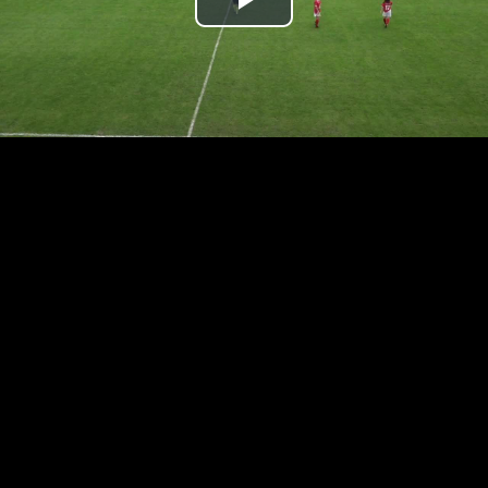
Prehrať
video