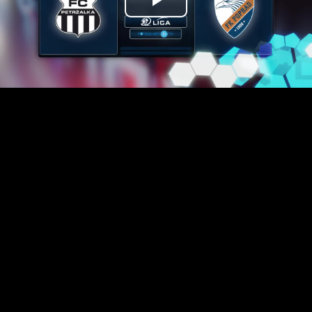
Prehrať
video