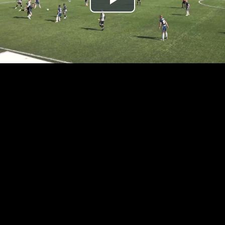
Prehrať
video